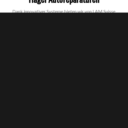
Dank innovativer Systeme bieten wir von LAM Suisse
Service einen Reparaturservice ohne Neulackierung des
Autos.
WEITERLESEN